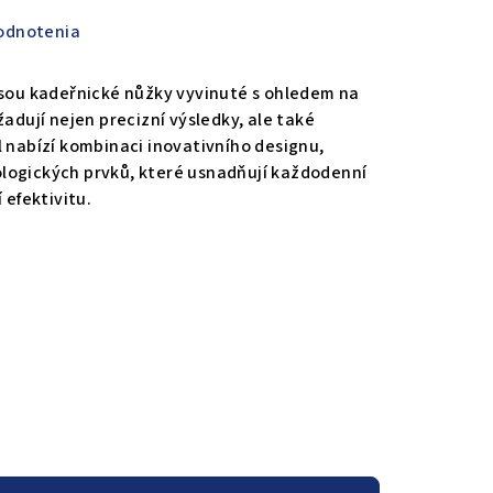
odnotenia
jsou kadeřnické nůžky vyvinuté s ohledem na
žadují nejen precizní výsledky, ale také
l nabízí kombinaci inovativního designu,
logických prvků, které usnadňují každodenní
 efektivitu.