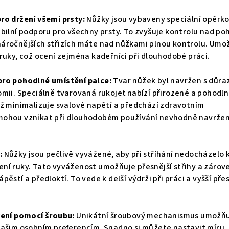
ro držení všemi prsty:
Nůžky jsou vybaveny speciální opěrko
bilní podporu pro všechny prsty. To zvyšuje kontrolu nad po
ři náročnějších střizích máte nad nůžkami plnou kontrolu. Umo
ruky, což ocení zejména kadeřníci při dlouhodobé práci.
pro pohodlné umístění palce:
Tvar nůžek byl navržen s důr
omii. Speciálně tvarovaná rukojeť nabízí přirozené a pohodl
mž minimalizuje svalové napětí a předchází zdravotním
mohou vznikat při dlouhodobém používání nevhodně navrže
:
Nůžky jsou pečlivě vyvážené, aby při stříhání nedocházelo 
ní ruky. Tato vyváženost umožňuje přesnější střihy a zárov
ěstí a předloktí. To vede k delší výdrži při práci a vyšší pře
vení pomocí šroubu:
Unikátní šroubový mechanismus umožň
vašim osobním preferencím. Snadno si můžete nastavit míru