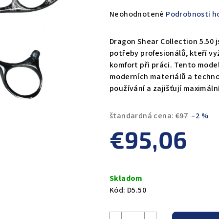
Priemerné
Neohodnotené
Podrobnosti h
hodnotenie
produktu
Dragon Shear Collection 5.50 
je
potřeby profesionálů, kteří vy
0,0
komfort při práci. Tento mode
z
moderních materiálů a techno
5
používání a zajišťují maximální
hviezdičiek.
štandardná cena:
€97
–2 %
€95,06
Jednotková
cena:
Skladom
Kód:
D5.50