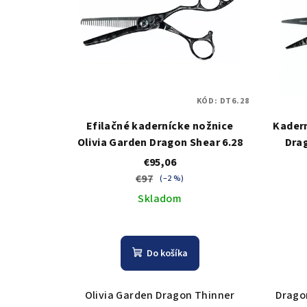
KÓD:
DT6.28
Efilačné kadernícke nožnice
Kadern
Olivia Garden Dragon Shear 6.28
Drag
€95,06
€97
(–2 %)
Skladom
Do košíka
Olivia Garden Dragon Thinner
Dragon