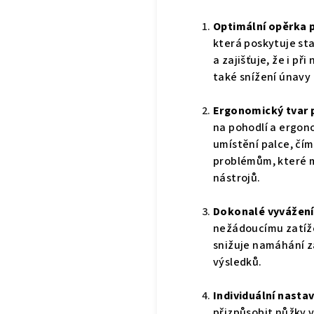
Optimální opěrka p
která poskytuje sta
a zajišťuje, že i p
také snížení únavy 
Ergonomický tvar 
na pohodlí a ergon
umístění palce, čí
problémům, které 
nástrojů.
Dokonalé vyvážení
nežádoucímu zatíže
snižuje namáhání záp
výsledků.
Individuální nasta
přizpůsobit nůžky 