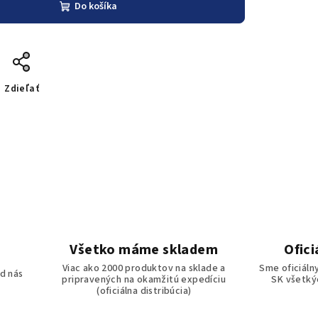
Do košíka
Zdieľať
Všetko máme skladem
Ofici
o
Viac ako 2000 produktov na sklade a
Sme oficiáln
d nás
pripravených na okamžitú expedíciu
SK všetkýc
(oficiálna distribúcia)