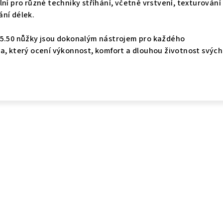
lní pro různé techniky stříhání, včetně vrstvení, texturován
ání délek.
 5.50 nůžky jsou dokonalým nástrojem pro každého
a, který ocení výkonnost, komfort a dlouhou životnost svých