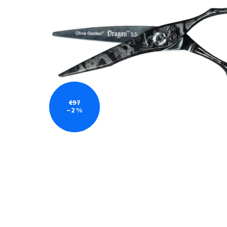
€97
–2 %