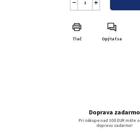
−
+
Tlač
Opýtať sa
Doprava zadarm
Pri nákupe nad 100 EUR máte o
dopravu zadarmo!