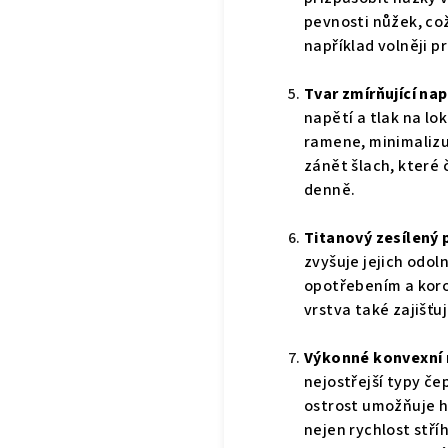
pevnosti nůžek, co
například volněji pr
Tvar zmírňující nap
napětí a tlak na lo
ramene, minimalizuj
zánět šlach, které 
denně.
Titanový zesílený 
zvyšuje jejich odol
opotřebením a koroz
vrstva také zajišťuj
Výkonné konvexní n
nejostřejší typy č
ostrost umožňuje hl
nejen rychlost stří