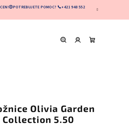
CEN!😍POTREBUJETE POMOC? 📞+421 948 552
Hľadať
Prihlásenie
Nákupný
košík
ožnice Olivia Garden
Collection 5.50