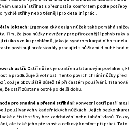
ž vám umožní stříhat s přesností a komfortem podle potřeby 
o rychlé střihy nebo těsněji pro detailní práci.
ětí v loktech:
Ergonomický design nůžek také pomáhá snižo
kty. Tím, že jsou nůžky navrženy pro přirozenější pohyb ruky 
í riziko vzniku problémů, jako je syndrom karpálního tunelu
často postihují profesionály pracující s nůžkami dlouhé hodin
povrch ostří:
Ostří nůžek je opatřeno titanovým povlakem, k
nost a prodlužuje životnost. Tento povrch chrání nůžky před
í, což je obzvláště důležité při častém používání. Titanová
e, že ostří zůstane ostré po delší dobu.
ože pro snadné a přesné stříhání:
Konvexní ostří patří mezi
epelí používaných v kadeřnických nůžkách. Jejich bezkonkure
adké a čisté střihy bez zadrhávání nebo tahání vlasů. To zv
hání, ale také jeho přesnost a celkový komfort při práci. Tato