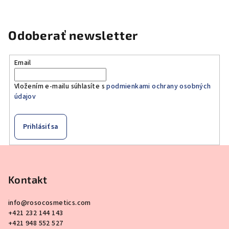
Odoberať newsletter
Email
Vložením e-mailu súhlasíte s
podmienkami ochrany osobných
údajov
Prihlásiť sa
Z
á
p
Kontakt
ä
info
@
rosocosmetics.com
t
+421 232 144 143
i
+421 948 552 527