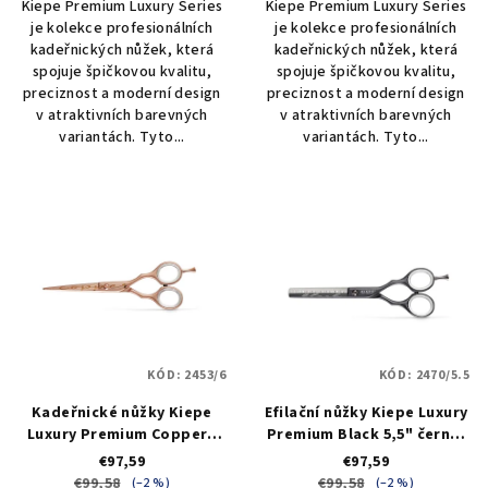
Kiepe Premium Luxury Series
Kiepe Premium Luxury Series
je kolekce profesionálních
je kolekce profesionálních
kadeřnických nůžek, která
kadeřnických nůžek, která
spojuje špičkovou kvalitu,
spojuje špičkovou kvalitu,
preciznost a moderní design
preciznost a moderní design
v atraktivních barevných
v atraktivních barevných
variantách. Tyto...
variantách. Tyto...
KÓD:
2453/6
KÓD:
2470/5.5
Kadeřnické nůžky Kiepe
Efilační nůžky Kiepe Luxury
Luxury Premium Copper -
Premium Black 5,5" černé,
6" - měděné
38 zubů
€97,59
€97,59
€99,58
€99,58
(–2 %)
(–2 %)