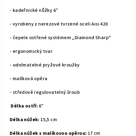
- kadeřnické nůžky 6"
- vyrobeny z nerezové tvrzené oceli Aisi 420
- čepele ostřené systémem „Diamond Sharp“
- ergonomický tvar
- odnímatelné pryžové kroužky
- malíková opěra
- středově regulovatelný šroub
Délka ostří:
6"
Délka nůžek:
15,5 cm
Délka nůžek s malíkovou opěrou:
17 cm