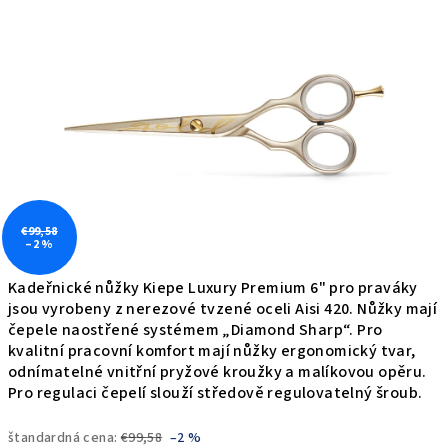
0,0
z
5
hviezdičiek.
€99,58
–2 %
Kadeřnické nůžky Kiepe Luxury Premium 6" pro praváky
jsou vyrobeny z nerezové tvzené oceli Aisi 420. Nůžky mají
čepele naostřené systémem „Diamond Sharp“. Pro
kvalitní pracovní komfort mají nůžky ergonomický tvar,
odnímatelné vnitřní pryžové kroužky a malíkovou opěru.
Pro regulaci čepelí slouží středově regulovatelný šroub.
štandardná cena:
€99,58
–2 %