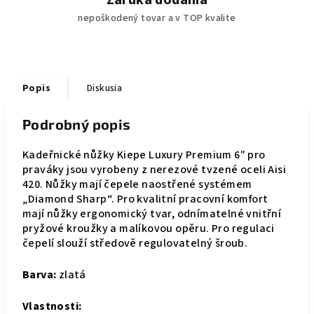
Záruka dodania
nepoškodený tovar a v TOP kvalite
Popis
Diskusia
Podrobný popis
Kadeřnické nůžky Kiepe Luxury Premium 6" pro
praváky jsou vyrobeny z nerezové tvzené oceli Aisi
420. Nůžky mají čepele naostřené systémem
„Diamond Sharp“. Pro kvalitní pracovní komfort
mají nůžky ergonomický tvar, odnímatelné vnitřní
pryžové kroužky a malíkovou opěru. Pro regulaci
čepelí slouží středově regulovatelný šroub.
Barva:
zlatá
Vlastnosti: