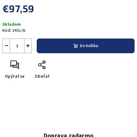
€97,59
Jednotková
Skladom
cena:
Kód:
2451/6
−
+
Do košíka
Opýtať sa
Zdieľať
Doprava zadarmo