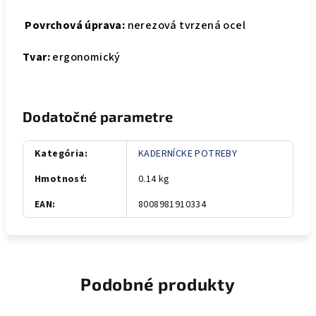
Povrchová úprava:
nerezová tvrzená ocel
Tvar:
ergonomický
Dodatočné parametre
Kategória
:
KADERNÍCKE POTREBY
Hmotnosť
:
0.14 kg
EAN
:
8008981910334
Podobné produkty