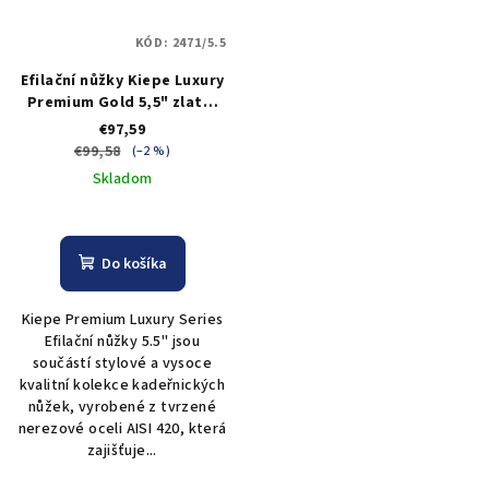
KÓD:
2471/5.5
Efilační nůžky Kiepe Luxury
Premium Gold 5,5" zlaté,
38 zubů
€97,59
€99,58
(–2 %)
Skladom
Do košíka
Kiepe Premium Luxury Series
Efilační nůžky 5.5" jsou
součástí stylové a vysoce
kvalitní kolekce kadeřnických
nůžek, vyrobené z tvrzené
nerezové oceli AISI 420, která
zajišťuje...