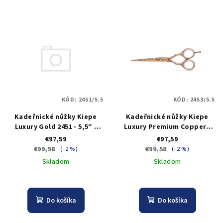
KÓD:
2451/5.5
KÓD:
2453/5.5
Kadeřnické nůžky Kiepe
Kadeřnické nůžky Kiepe
Luxury Gold 2451 - 5,5″ -
Luxury Premium Copper -
zlaté
5,5" - měděné
€97,59
€97,59
€99,58
€99,58
(–2 %)
(–2 %)
Skladom
Skladom
Do košíka
Do košíka