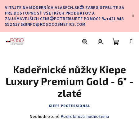
Prejsť
VITAJTE NA MODERNÍCH-VLASECH.SK😎 ZAREGISTRUJTE SA
na
PRE DOSTUPNOSŤ VŠETKÝCH PRODUKTOV A
obsah
ZAUJÍMAVEJŠICH CEN!😍POTREBUJETE POMOC? 📞+421 948
552 527 ✉️INFO@ROSOCOSMETICS.COM
Nákupn
Hľadať
Prihlásenie
Kadeřnické nůžky Kiepe
košík
Luxury Premium Gold - 6" -
zlaté
KIEPE PROFESSIONAL
Priemerné
Neohodnotené
Podrobnosti hodnotenia
hodnotenie
produktu
je