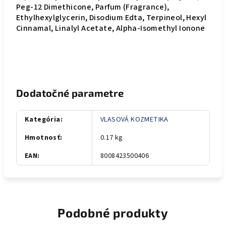
Peg-12 Dimethicone, Parfum (Fragrance),
Ethylhexylglycerin, Disodium Edta, Terpineol, Hexyl
Cinnamal, Linalyl Acetate, Alpha-Isomethyl Ionone
Dodatočné parametre
Kategória
:
VLASOVÁ KOZMETIKA
Hmotnosť
:
0.17 kg
EAN
:
8008423500406
Podobné produkty