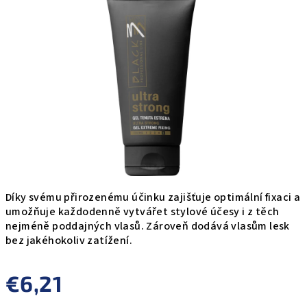
0,0
z
5
hviezdičiek.
Díky svému přirozenému účinku zajišťuje optimální fixaci a
umožňuje každodenně vytvářet stylové účesy i z těch
nejméně poddajných vlasů. Zároveň dodává vlasům lesk
bez jakéhokoliv zatížení.
€6,21