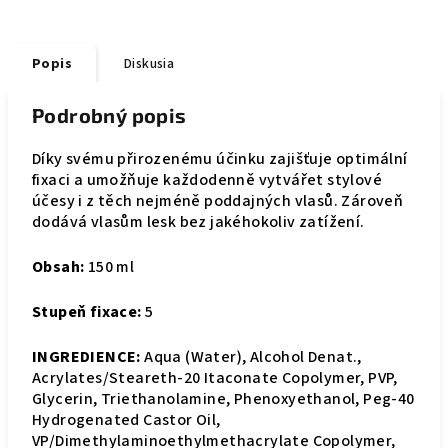
Popis
Diskusia
Podrobný popis
Díky svému přirozenému účinku zajišťuje optimální
fixaci a umožňuje každodenně vytvářet stylové
účesy i z těch nejméně poddajných vlasů. Zároveň
dodává vlasům lesk bez jakéhokoliv zatížení.
Obsah:
150 ml
Stupeň fixace:
5
INGREDIENCE:
Aqua (Water), Alcohol Denat.,
Acrylates/Steareth-20 Itaconate Copolymer, PVP,
Glycerin, Triethanolamine, Phenoxyethanol, Peg-40
Hydrogenated Castor Oil,
VP/Dimethylaminoethylmethacrylate Copolymer,