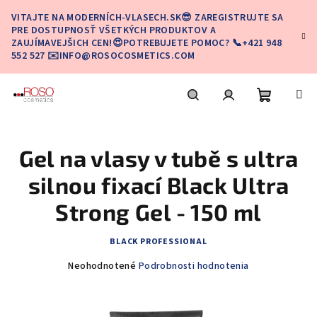
Prejsť
VITAJTE NA MODERNÍCH-VLASECH.SK😎 ZAREGISTRUJTE SA
na
PRE DOSTUPNOSŤ VŠETKÝCH PRODUKTOV A
obsah
ZAUJÍMAVEJŠICH CEN!😍POTREBUJETE POMOC? 📞+421 948
552 527 ✉️INFO@ROSOCOSMETICS.COM
Nákupn
Hľadať
Prihlásenie
Gel na vlasy v tubě s ultra
košík
silnou fixací Black Ultra
Strong Gel - 150 ml
BLACK PROFESSIONAL
Priemerné
Neohodnotené
Podrobnosti hodnotenia
hodnotenie
produktu
je