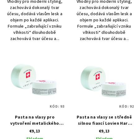
Vhodný pro moderní styling,
Vhodný pro moderní styling,
zachovává dokonalý tvar
zachovává dokonalý tvar
účesu, dodává vlasům lesk a
účesu, dodává vlasům lesk a
objem po každé aplikaci.
objem po každé aplikaci.
Formule „zabraňující vzniku
Formule „zabraňující vzniku
vlhkosti“ dlouhodobě
vlhkosti“ dlouhodobě
zachovává tvar účesu a...
zachovává tvar účesu a...
KÓD:
93
KÓD:
92
Pasta na vlasy pro
Pasta na vlasy se středně
vytvoření metalického
silnou fiaxcí Lovien Hard
odlesku Lovien Texture
Gel Paste 100 ml
€9,13
€9,13
Paste 100 ml
Skladom
Skladom