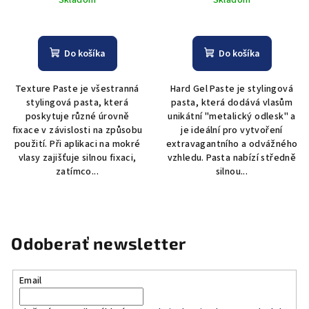
Do košíka
Do košíka
Texture Paste je všestranná
Hard Gel Paste je stylingová
stylingová pasta, která
pasta, která dodává vlasům
poskytuje různé úrovně
unikátní "metalický odlesk" a
fixace v závislosti na způsobu
je ideální pro vytvoření
použití. Při aplikaci na mokré
extravagantního a odvážného
vlasy zajišťuje silnou fixaci,
vzhledu. Pasta nabízí středně
zatímco...
silnou...
Odoberať newsletter
Email