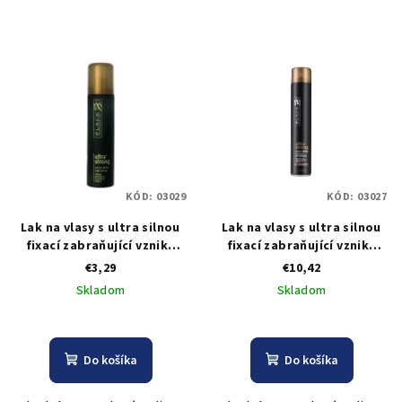
KÓD:
03029
KÓD:
03027
Lak na vlasy s ultra silnou
Lak na vlasy s ultra silnou
fixací zabraňující vzniku
fixací zabraňující vzniku
vlhkosti Black Ultra Strong
vlhkosti Black Ultra Strong
€3,29
€10,42
Hairspray 75 ml
Hairspray 750 ml
Skladom
Skladom
Do košíka
Do košíka