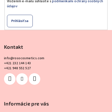
Vložením e-mailu súhlasíte s
podmienkami ochrany osobných
údajov
Prihlásiť sa
Z
á
p
Kontakt
ä
info
@
rosocosmetics.com
t
+421 232 144 143
i
+421 948 552 527
e
Informácie pre vás