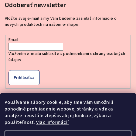
Odoberať newsletter
Vložte svoj e-mail a my Vám budeme zasielať informácie o
nových produktoch na našom e-shope.
Email
Vložením e-mailu súhlasíte s
podmienkami ochrany osobných
údajov
Prihlásiť sa
Používame súbory cookie, aby sme vám umožnili
Nákupný košík
pohodlné prehliadanie webovej stránky a vďaka
analýze neustále zlepšovali jej funkcie, výkon a
použiteľnosť.
Viac informácií
0
ks /
€0