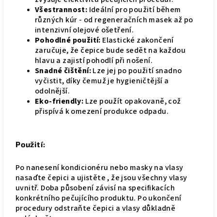
Všestrannost:
Ideální pro použití během
různých kúr - od regeneračních masek až po
intenzivní olejové ošetření.
Pohodlné použití:
Elastické zakončení
zaručuje, že čepice bude sedět na každou
hlavu a zajistí pohodlí při nošení.
Snadné čištění:
Lze jej po použití snadno
vyčistit, díky čemuž je hygieničtější a
odolnější.
Eko-friendly:
Lze použít opakovaně, což
přispívá k omezení produkce odpadu.
Použití:
Po nanesení kondicionéru nebo masky na vlasy
nasaďte čepici a ujistěte , že jsou všechny vlasy
uvnitř. Doba působení závisí na specifikacích
konkrétního pečujícího produktu. Po ukončení
procedury odstraňte čepici a vlasy důkladně