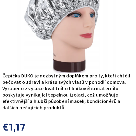
5
hviezdičiek.
Čepička DUKO je nezbytným doplňkem pro ty, kteří chtějí
pečovat o zdraví a krásu svých vlasů v pohodlí domova.
Vyrobeno z vysoce kvalitního hliníkového materiálu
poskytuje vynikající tepelnou izolaci, což umožňuje
efektivnější a hlubší působení masek, kondicionérů a
dalších pečujících produktů.
€1,17