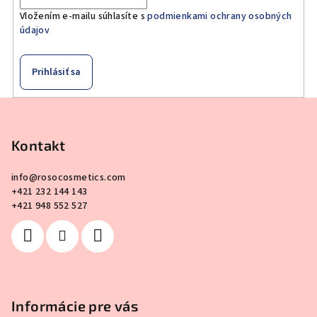
Vložením e-mailu súhlasíte s
podmienkami ochrany osobných
údajov
Prihlásiť sa
Z
á
p
Kontakt
ä
info
@
rosocosmetics.com
t
+421 232 144 143
i
+421 948 552 527
e
Informácie pre vás