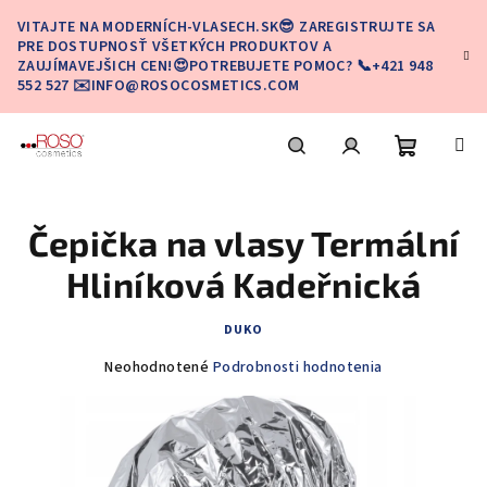
Prejsť
VITAJTE NA MODERNÍCH-VLASECH.SK😎 ZAREGISTRUJTE SA
na
PRE DOSTUPNOSŤ VŠETKÝCH PRODUKTOV A
obsah
ZAUJÍMAVEJŠICH CEN!😍POTREBUJETE POMOC? 📞+421 948
552 527 ✉️INFO@ROSOCOSMETICS.COM
Nákupn
Hľadať
Prihlásenie
Čepička na vlasy Termální
košík
Hliníková Kadeřnická
DUKO
Priemerné
Neohodnotené
Podrobnosti hodnotenia
hodnotenie
produktu
je
0,0
z