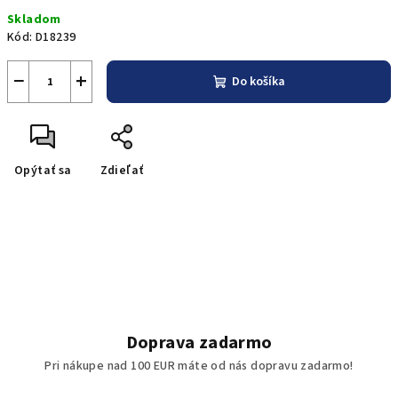
Jednotková
Skladom
cena:
Kód:
D18239
−
+
Do košíka
Opýtať sa
Zdieľať
Doprava zadarmo
Pri nákupe nad 100 EUR máte od nás dopravu zadarmo!