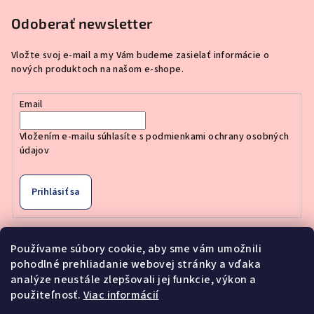
Odoberať newsletter
Vložte svoj e-mail a my Vám budeme zasielať informácie o
nových produktoch na našom e-shope.
Email
Vložením e-mailu súhlasíte s
podmienkami ochrany osobných
údajov
Prihlásiť sa
Používame súbory cookie, aby sme vám umožnili
Nákupný košík
pohodlné prehliadanie webovej stránky a vďaka
analýze neustále zlepšovali jej funkcie, výkon a
použiteľnosť.
Viac informácií
0
ks /
€0