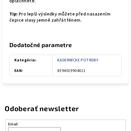
opláchněte.
Tip:
Pro lepší výsledky můžete před nasazením
čepice vlasy jemně zahřát fénem.
Dodatočné parametre
Kategória
:
KADERNÍCKE POTREBY
EAN
:
8594019904821
Odoberať newsletter
Email