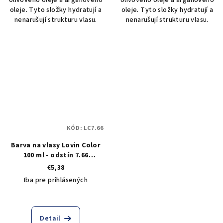
oleje. Tyto složky hydratují a
oleje. Tyto složky hydratují a
nenarušují strukturu vlasu.
nenarušují strukturu vlasu.
KÓD:
LC7.66
Barva na vlasy Lovin Color
100 ml - odstín 7.66
intenzivní červená blond
€5,38
Iba pre prihlásených
Detail