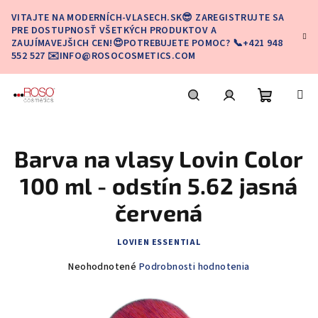
Prejsť
VITAJTE NA MODERNÍCH-VLASECH.SK😎 ZAREGISTRUJTE SA
na
PRE DOSTUPNOSŤ VŠETKÝCH PRODUKTOV A
obsah
ZAUJÍMAVEJŠICH CEN!😍POTREBUJETE POMOC? 📞+421 948
552 527 ✉️INFO@ROSOCOSMETICS.COM
Nákupn
Hľadať
Prihlásenie
Barva na vlasy Lovin Color
košík
100 ml - odstín 5.62 jasná
červená
LOVIEN ESSENTIAL
Priemerné
Neohodnotené
Podrobnosti hodnotenia
hodnotenie
produktu
je