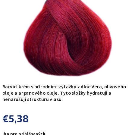
0,0
z
5
hviezdičiek.
Barvící krém s přírodními výtažky z Aloe Vera, olivového
oleje a arganového oleje. Tyto složky hydratují a
nenarušují strukturu vlasu.
€5,38
Jednotková
Iba pre prihlásených