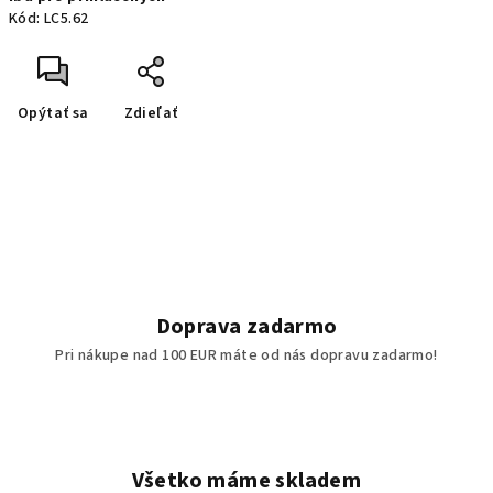
cena:
Kód:
LC5.62
Opýtať sa
Zdieľať
Doprava zadarmo
Pri nákupe nad 100 EUR máte od nás dopravu zadarmo!
Všetko máme skladem