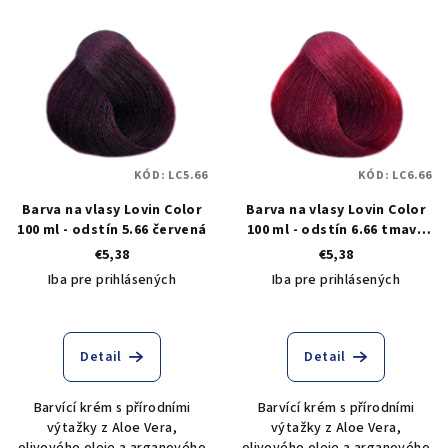
KÓD:
LC5.66
KÓD:
LC6.66
Barva na vlasy Lovin Color
Barva na vlasy Lovin Color
100 ml - odstín 5.66 červená
100 ml - odstín 6.66 tmavá
blond intenzivně červená
€5,38
€5,38
Iba pre prihlásených
Iba pre prihlásených
Detail
Detail
Barvící krém s přírodními
Barvící krém s přírodními
výtažky z Aloe Vera,
výtažky z Aloe Vera,
olivového oleje a arganového
olivového oleje a arganového