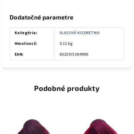
Dodatočné parametre
Kategória
:
VLASOVÁ KOZMETIKA
Hmotnosť
:
0.12 kg
EAN
:
8025971004996
Podobné produkty