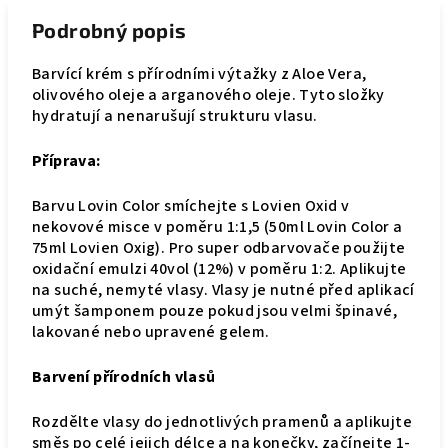
Podrobný popis
Barvící krém s přírodními výtažky z Aloe Vera,
olivového oleje a arganového oleje. Tyto složky
hydratují a nenarušují strukturu vlasu.
Příprava:
Barvu Lovin Color smíchejte s Lovien Oxid v
nekovové misce v poměru 1:1,5 (50ml Lovin Color a
75ml Lovien Oxig). Pro super odbarvovače použijte
oxidační emulzi 40vol (12%) v poměru 1:2. Aplikujte
na suché, nemyté vlasy. Vlasy je nutné před aplikací
umýt šamponem pouze pokud jsou velmi špinavé,
lakované nebo upravené gelem.
Barvení přírodních vlasů
Rozdělte vlasy do jednotlivých pramenů a aplikujte
směs po celé jejich délce a na konečky, začínejte 1-