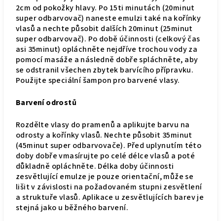
2cm od pokožky hlavy. Po 15ti minutách (20minut
super odbarvovač) naneste emulzi také na kořínky
vlasů a nechte působit dalších 20minut (25minut
super odbarvovač). Po době účinnosti (celkový čas
asi 35minut) opláchněte nejdříve trochou vody za
pomocí masáže a následně dobře spláchněte, aby
se odstranil všechen zbytek barvícího přípravku.
Použijte speciální šampon pro barvené vlasy.
Barvení odrostů
Rozdělte vlasy do pramenů a aplikujte barvu na
odrosty a kořínky vlasů. Nechte působit 35minut
(45minut super odbarvovače). Před uplynutím této
doby dobře vmasírujte po celé délce vlasů a poté
důkladně opláchněte. Délka doby účinnosti
zesvětlující emulze je pouze orientační, může se
lišit v závislosti na požadovaném stupni zesvětlení
a struktuře vlasů. Aplikace u zesvětlujících barev je
stejná jako u běžného barvení.