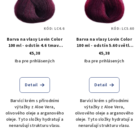
KÓD:
LC4.6
KÓD:
LC5.60
Barva na vlasy Lovin Color
Barva na vlasy Lovin Color
100 ml - odstín 4.6 tmavá
100 ml - odstín 5.60 světlá
červená
červeno-hnědá
€5,38
€5,38
Iba pre prihlásených
Iba pre prihlásených
Detail
Detail
Barvící krém s přírodními
Barvící krém s přírodními
výtažky z Aloe Vera,
výtažky z Aloe Vera,
olivového oleje a arganového
olivového oleje a arganového
oleje. Tyto složky hydratují a
oleje. Tyto složky hydratují a
nenarušují strukturu vlasu.
nenarušují strukturu vlasu.