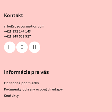
Z
á
p
Kontakt
ä
info
@
rosocosmetics.com
t
+421 232 144 143
i
+421 948 552 527
e
Informácie pre vás
Obchodné podmienky
Podmienky ochrany osobných údajov
Kontakty