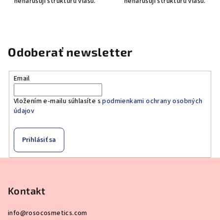
nenarušují strukturu vlasu.
nenarušují strukturu vlasu.
Odoberať newsletter
Email
Vložením e-mailu súhlasíte s
podmienkami ochrany osobných
údajov
Prihlásiť sa
Z
á
p
Kontakt
ä
info
@
rosocosmetics.com
t