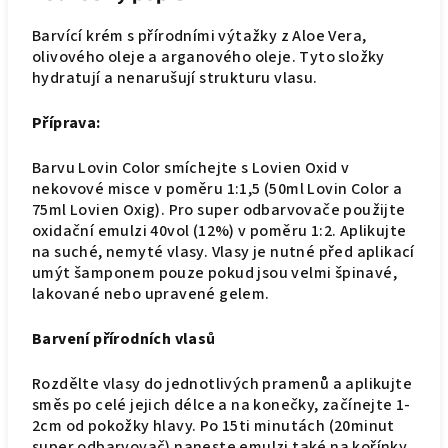
Barvící krém s přírodními výtažky z Aloe Vera,
olivového oleje a arganového oleje. Tyto složky
hydratují a nenarušují strukturu vlasu.
Příprava:
Barvu Lovin Color smíchejte s Lovien Oxid v
nekovové misce v poměru 1:1,5 (50ml Lovin Color a
75ml Lovien Oxig). Pro super odbarvovače použijte
oxidační emulzi 40vol (12%) v poměru 1:2. Aplikujte
na suché, nemyté vlasy. Vlasy je nutné před aplikací
umýt šamponem pouze pokud jsou velmi špinavé,
lakované nebo upravené gelem.
Barvení přírodních vlasů
Rozdělte vlasy do jednotlivých pramenů a aplikujte
směs po celé jejich délce a na konečky, začínejte 1-
2cm od pokožky hlavy. Po 15ti minutách (20minut
super odbarvovač) naneste emulzi také na kořínky