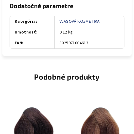
Dodatočné parametre
Kategória
:
VLASOVÁ KOZMETIKA
Hmotnosť
:
0.12 kg
EAN
:
8025971004613
Podobné produkty