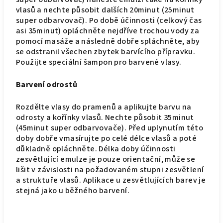
vlasů a nechte působit dalších 20minut (25minut
super odbarvovač). Po době účinnosti (celkový čas
asi 35minut) opláchněte nejdříve trochou vody za
pomocí masáže a následně dobře spláchněte, aby
se odstranil všechen zbytek barvícího přípravku.
Použijte speciální šampon pro barvené vlasy.
Barvení odrostů
Rozdělte vlasy do pramenů a aplikujte barvu na
odrosty a kořínky vlasů. Nechte působit 35minut
(45minut super odbarvovače). Před uplynutím této
doby dobře vmasírujte po celé délce vlasů a poté
důkladně opláchněte. Délka doby účinnosti
zesvětlující emulze je pouze orientační, může se
lišit v závislosti na požadovaném stupni zesvětlení
a struktuře vlasů. Aplikace u zesvětlujících barev je
stejná jako u běžného barvení.