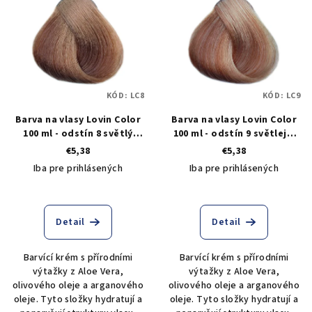
KÓD:
LC8
KÓD:
LC9
Barva na vlasy Lovin Color
Barva na vlasy Lovin Color
100 ml - odstín 8 světlý
100 ml - odstín 9 světlejší
blond
blond
€5,38
€5,38
Iba pre prihlásených
Iba pre prihlásených
Detail
Detail
Barvící krém s přírodními
Barvící krém s přírodními
výtažky z Aloe Vera,
výtažky z Aloe Vera,
olivového oleje a arganového
olivového oleje a arganového
oleje. Tyto složky hydratují a
oleje. Tyto složky hydratují a