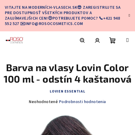
Prejsť
VITAJTE NA MODERNÍCH-VLASECH.SK😎 ZAREGISTRUJTE SA
na
PRE DOSTUPNOSŤ VŠETKÝCH PRODUKTOV A
obsah
ZAUJÍMAVEJŠICH CEN!😍POTREBUJETE POMOC? 📞+421 948
552 527 ✉️INFO@ROSOCOSMETICS.COM
Nákupn
Hľadať
Prihlásenie
Barva na vlasy Lovin Color
košík
100 ml - odstín 4 kaštanová
LOVIEN ESSENTIAL
Priemerné
Neohodnotené
Podrobnosti hodnotenia
hodnotenie
produktu
je
0,0
z