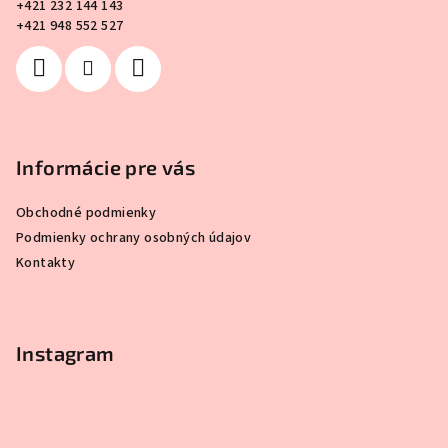
+421 232 144 143
i
+421 948 552 527
e
Informácie pre vás
Obchodné podmienky
Podmienky ochrany osobných údajov
Kontakty
Instagram