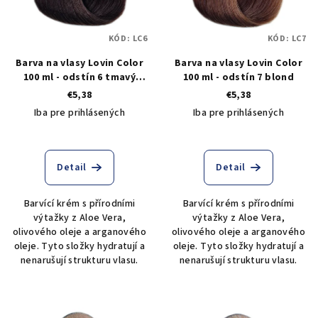
KÓD:
LC6
KÓD:
LC7
Barva na vlasy Lovin Color
Barva na vlasy Lovin Color
100 ml - odstín 6 tmavý
100 ml - odstín 7 blond
blond
€5,38
€5,38
Iba pre prihlásených
Iba pre prihlásených
Detail
Detail
Barvící krém s přírodními
Barvící krém s přírodními
výtažky z Aloe Vera,
výtažky z Aloe Vera,
olivového oleje a arganového
olivového oleje a arganového
oleje. Tyto složky hydratují a
oleje. Tyto složky hydratují a
nenarušují strukturu vlasu.
nenarušují strukturu vlasu.