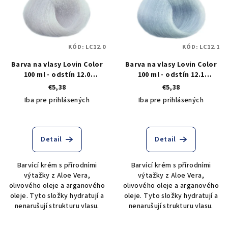
KÓD:
LC12.0
KÓD:
LC12.1
Barva na vlasy Lovin Color
Barva na vlasy Lovin Color
100 ml - odstín 12.0
100 ml - odstín 12.1
specilální přírodní blond
stříbrně šedá
€5,38
€5,38
Iba pre prihlásených
Iba pre prihlásených
Detail
Detail
Barvící krém s přírodními
Barvící krém s přírodními
výtažky z Aloe Vera,
výtažky z Aloe Vera,
olivového oleje a arganového
olivového oleje a arganového
oleje. Tyto složky hydratují a
oleje. Tyto složky hydratují a
nenarušují strukturu vlasu.
nenarušují strukturu vlasu.