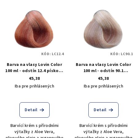
KÓD:
LC12.4
KÓD:
LC90.1
Barva na vlasy Lovin Color
Barva na vlasy Lovin Color
100 ml - odstín 12.4 písková
100 ml - odstín 90.1
blond
popelavo béžová blond
€5,38
€5,38
Iba pre prihlásených
Iba pre prihlásených
Detail
Detail
Barvící krém s přírodními
Barvící krém s přírodními
výtažky z Aloe Vera,
výtažky z Aloe Vera,
olivového oleje a arganového
olivového oleje a arganového