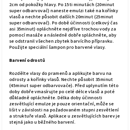
2cm od pokožky hlavy. Po 15ti minutách (20minut
super odbarvovač) naneste emulzi také na kořínky
vlasů a nechte působit dalších 20minut (25minut
super odbarvovač). Po době účinnosti (celkový čas
asi 35minut) opláchněte nejdříve trochou vody za
pomocí masáže a následně dobře spláchněte, aby
se odstranil všechen zbytek barvícího přípravku.
Použijte speciální šampon pro barvené vlasy.
Barvení odrostů
Rozdělte vlasy do pramenů a aplikujte barvu na
odrosty a kořínky vlasů. Nechte působit 35minut
(45minut super odbarvovače). Před uplynutím této
doby dobře vmasírujte po celé délce vlasů a poté
důkladně opláchněte. Délka doby účinnosti
zesvětlující emulze je pouze orientační, může se
lišit v závislosti na požadovaném stupni zesvětlení
a struktuře vlasů. Aplikace u zesvětlujících barev je
stejná jako u běžného barvení.