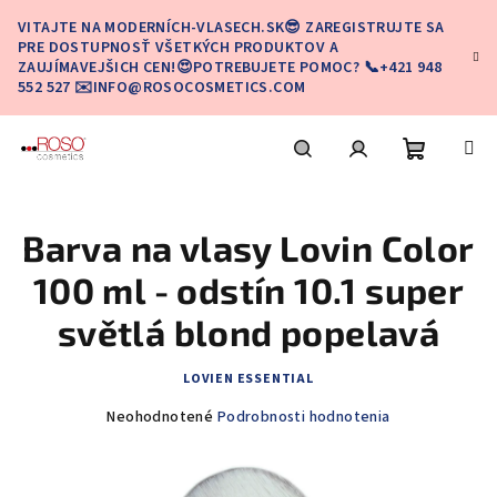
Prejsť
VITAJTE NA MODERNÍCH-VLASECH.SK😎 ZAREGISTRUJTE SA
na
PRE DOSTUPNOSŤ VŠETKÝCH PRODUKTOV A
obsah
ZAUJÍMAVEJŠICH CEN!😍POTREBUJETE POMOC? 📞+421 948
552 527 ✉️INFO@ROSOCOSMETICS.COM
Nákupn
Hľadať
Prihlásenie
Barva na vlasy Lovin Color
košík
100 ml - odstín 10.1 super
světlá blond popelavá
LOVIEN ESSENTIAL
Priemerné
Neohodnotené
Podrobnosti hodnotenia
hodnotenie
produktu
je