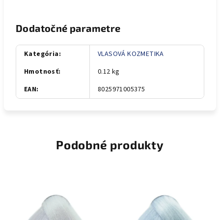
Dodatočné parametre
Kategória
:
VLASOVÁ KOZMETIKA
Hmotnosť
:
0.12 kg
EAN
:
8025971005375
Podobné produkty