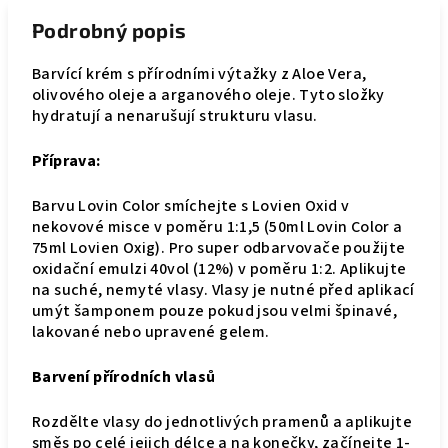
Podrobný popis
Barvící krém s přírodními výtažky z Aloe Vera,
olivového oleje a arganového oleje. Tyto složky
hydratují a nenarušují strukturu vlasu.
Příprava:
Barvu Lovin Color smíchejte s Lovien Oxid v
nekovové misce v poměru 1:1,5 (50ml Lovin Color a
75ml Lovien Oxig). Pro super odbarvovače použijte
oxidační emulzi 40vol (12%) v poměru 1:2. Aplikujte
na suché, nemyté vlasy. Vlasy je nutné před aplikací
umýt šamponem pouze pokud jsou velmi špinavé,
lakované nebo upravené gelem.
Barvení přírodních vlasů
Rozdělte vlasy do jednotlivých pramenů a aplikujte
směs po celé jejich délce a na konečky, začínejte 1-