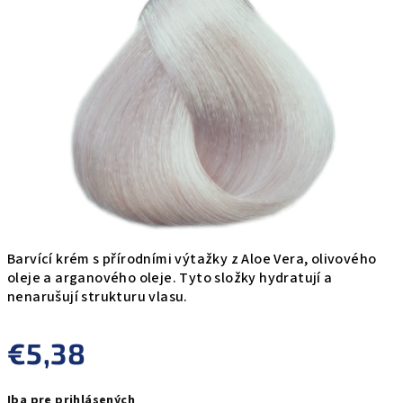
0,0
z
5
hviezdičiek.
Barvící krém s přírodními výtažky z Aloe Vera, olivového
oleje a arganového oleje. Tyto složky hydratují a
nenarušují strukturu vlasu.
€5,38
Jednotková
Iba pre prihlásených