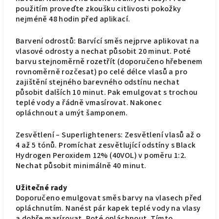
použitím proveďte zkoušku citlivosti pokožky
nejméně 48 hodin před aplikací.
Barvení odrostů: Barvící směs nejprve aplikovat na
vlasové odrosty a nechat působit 20 minut. Poté
barvu stejnoměrně rozetřít (doporučeno hřebenem
rovnoměrně rozčesat) po celé délce vlasů a pro
zajištění stejného barevného odstínu nechat
působit dalších 10 minut. Pak emulgovat s trochou
teplé vody a řádně vmasírovat. Nakonec
opláchnout a umýt šamponem.
Zesvětlení – Superlighteners: Zesvětlení vlasů až o
4 až 5 tónů. Promíchat zesvětlující odstíny s Black
Hydrogen Peroxidem 12% (40VOL) v poměru 1:2.
Nechat působit minimálně 40 minut.
Užitečné rady
Doporučeno emulgovat směs barvy na vlasech před
opláchnutím. Nanést pár kapek teplé vody na vlasy
a dobře masírovat. Poté opláchnout. Tímto