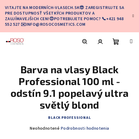
Prejsť
VITAJTE NA MODERNÍCH-VLASECH.SK😎 ZAREGISTRUJTE SA
na
PRE DOSTUPNOSŤ VŠETKÝCH PRODUKTOV A
obsah
ZAUJÍMAVEJŠICH CEN!😍POTREBUJETE POMOC? 📞+421 948
552 527 ✉️INFO@ROSOCOSMETICS.COM
Nákupn
Hľadať
Prihlásenie
Barva na vlasy Black
košík
Professional 100 ml -
odstín 9.1 popelavý ultra
světlý blond
BLACK PROFESSIONAL
Priemerné
Neohodnotené
Podrobnosti hodnotenia
hodnotenie