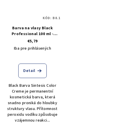
KÓD:
B8.1
Barva na vlasy Black
Professional 100 ml -
odstín 8.1 popelavý světlý
€5,79
blond
Iba pre prihlásených
Detail
Black Barva Sintesis Color
Creme je permanentní
kosmetická barva, která
snadno proniká do hloubky
struktury vlasu. Přítomnost
peroxidu vodíku způsobuje
vzájemnou reakci...