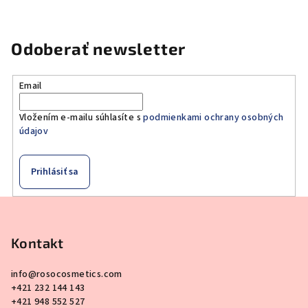
Odoberať newsletter
Email
Vložením e-mailu súhlasíte s
podmienkami ochrany osobných
údajov
Prihlásiť sa
Z
á
p
Kontakt
ä
info
@
rosocosmetics.com
t
+421 232 144 143
i
+421 948 552 527