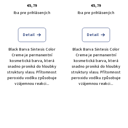
odstín 6.1 popelavý tmavý
odstín 7.1 popelavý střední
€5,79
€5,79
blond
blond
Iba pre prihlásených
Iba pre prihlásených
Detail
Detail
Black Barva Sintesis Color
Black Barva Sintesis Color
Creme je permanentní
Creme je permanentní
kosmetická barva, která
kosmetická barva, která
snadno proniká do hloubky
snadno proniká do hloubky
struktury vlasu. Přítomnost
struktury vlasu. Přítomnost
peroxidu vodíku způsobuje
peroxidu vodíku způsobuje
vzájemnou reakci...
vzájemnou reakci...