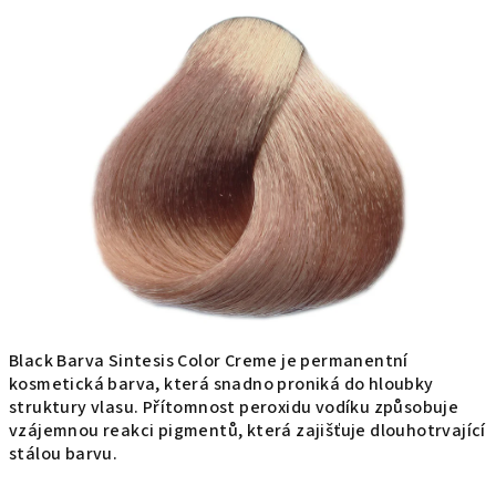
produktu
je
0,0
z
5
hviezdičiek.
Black Barva Sintesis Color Creme je permanentní
kosmetická barva, která snadno proniká do hloubky
struktury vlasu. Přítomnost peroxidu vodíku způsobuje
vzájemnou reakci pigmentů, která zajišťuje dlouhotrvající
stálou barvu.