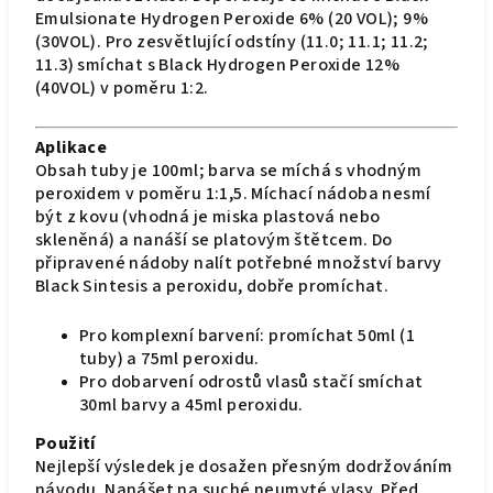
Emulsionate Hydrogen Peroxide 6% (20 VOL); 9%
(30VOL). Pro zesvětlující odstíny (11.0; 11.1; 11.2;
11.3) smíchat s Black Hydrogen Peroxide 12%
(40VOL) v poměru 1:2.
Aplikace
Obsah tuby je 100ml; barva se míchá s vhodným
peroxidem v poměru 1:1,5. Míchací nádoba nesmí
být z kovu (vhodná je miska plastová nebo
skleněná) a nanáší se platovým štětcem. Do
připravené nádoby nalít potřebné množství barvy
Black Sintesis a peroxidu, dobře promíchat.
Pro komplexní barvení: promíchat 50ml (1
tuby) a 75ml peroxidu.
Pro dobarvení odrostů vlasů stačí smíchat
30ml barvy a 45ml peroxidu.
Použití
Nejlepší výsledek je dosažen přesným dodržováním
návodu. Nanášet na suché neumyté vlasy. Před