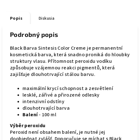
Popis
Diskusia
Podrobný popis
Black Barva Sintesis Color Creme je permanentní
kosmetická barva, která snadno proniká do hloubky
struktury vlasu. Přítomnost peroxidu vodíku
způsobuje vzájemnou reakci pigmentů, která
zajišťuje dlouhotrvající stálou barvu.
maximální krycí schopnost a zesvětlení
lesklé, zářivé a přirozené odlesky
intenzivní odstíny
dlouhotrvající barva
Balení
- 100 ml
Výběr peroxidu
Peroxid není obsahem balení, je nutné jej
doobjednat zvlášť. Doporučuje se míchat s Black