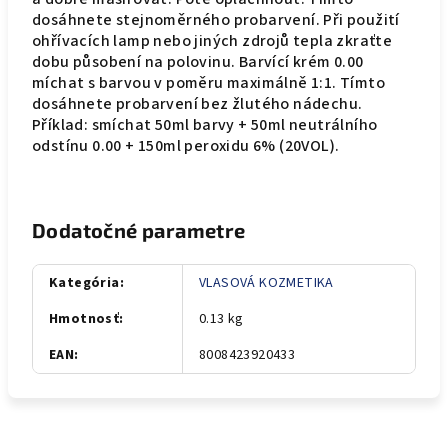
dosáhnete stejnoměrného probarvení. Při použití
ohřívacích lamp nebo jiných zdrojů tepla zkraťte
dobu působení na polovinu. Barvící krém 0.00
míchat s barvou v poměru maximálně 1:1. Tímto
dosáhnete probarvení bez žlutého nádechu.
Příklad: smíchat 50ml barvy + 50ml neutrálního
odstínu 0.00 + 150ml peroxidu 6% (20VOL).
Dodatočné parametre
Kategória
:
VLASOVÁ KOZMETIKA
Hmotnosť
:
0.13 kg
EAN
:
8008423920433