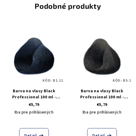
Podobné produkty
KÓD:
B1.11
KÓD:
B5.1
Barva na vlasy Black
Barva na vlasy Black
Professional 100 ml -
Professional 100 ml -
odstín 1.11 černo-modrá
odstín 5.1 popelavá světle
€5,79
€5,79
hnědá
Iba pre prihlásených
Iba pre prihlásených
Detail
Detail