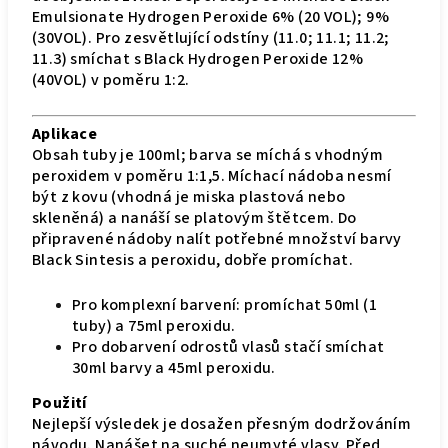
Emulsionate Hydrogen Peroxide 6% (20 VOL); 9%
(30VOL). Pro zesvětlující odstíny (11.0; 11.1; 11.2;
11.3) smíchat s Black Hydrogen Peroxide 12%
(40VOL) v poměru 1:2.
Aplikace
Obsah tuby je 100ml; barva se míchá s vhodným
peroxidem v poměru 1:1,5. Míchací nádoba nesmí
být z kovu (vhodná je miska plastová nebo
skleněná) a nanáší se platovým štětcem. Do
připravené nádoby nalít potřebné množství barvy
Black Sintesis a peroxidu, dobře promíchat.
Pro komplexní barvení: promíchat 50ml (1
tuby) a 75ml peroxidu.
Pro dobarvení odrostů vlasů stačí smíchat
30ml barvy a 45ml peroxidu.
Použití
Nejlepší výsledek je dosažen přesným dodržováním
návodu. Nanášet na suché neumyté vlasy. Před