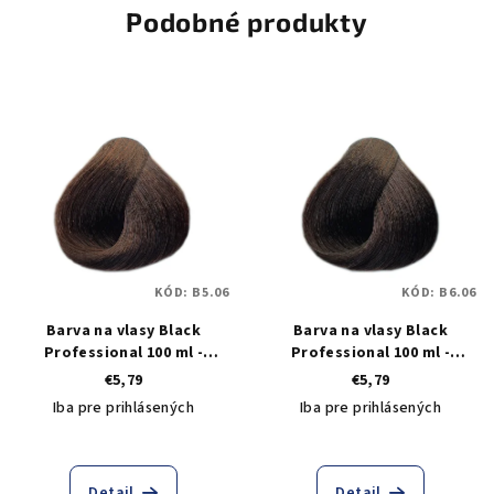
Podobné produkty
KÓD:
B5.06
KÓD:
B6.06
Barva na vlasy Black
Barva na vlasy Black
Professional 100 ml -
Professional 100 ml -
odstín 5.06 teplá světlá
odstín 6.06 teplý tmavý
€5,79
€5,79
hnědá
blond
Iba pre prihlásených
Iba pre prihlásených
Detail
Detail