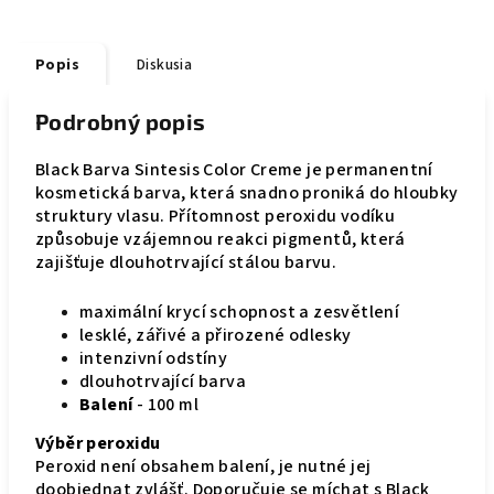
Popis
Diskusia
Podrobný popis
Black Barva Sintesis Color Creme je permanentní
kosmetická barva, která snadno proniká do hloubky
struktury vlasu. Přítomnost peroxidu vodíku
způsobuje vzájemnou reakci pigmentů, která
zajišťuje dlouhotrvající stálou barvu.
maximální krycí schopnost a zesvětlení
lesklé, zářivé a přirozené odlesky
intenzivní odstíny
dlouhotrvající barva
Balení
- 100 ml
Výběr peroxidu
Peroxid není obsahem balení, je nutné jej
doobjednat zvlášť. Doporučuje se míchat s Black