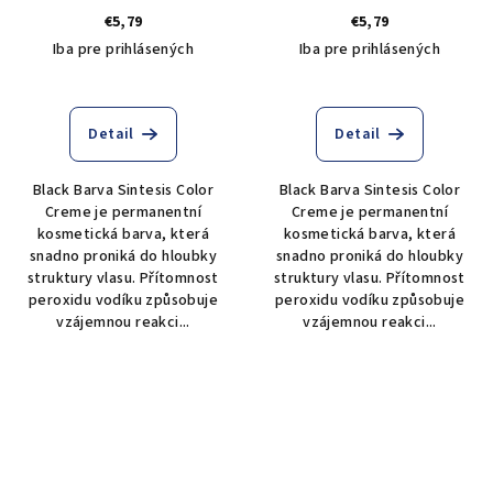
odstín 6.1 popelavý tmavý
odstín 8.06 teplý světlý
€5,79
€5,79
blond
blond
Iba pre prihlásených
Iba pre prihlásených
Detail
Detail
Black Barva Sintesis Color
Black Barva Sintesis Color
Creme je permanentní
Creme je permanentní
kosmetická barva, která
kosmetická barva, která
snadno proniká do hloubky
snadno proniká do hloubky
struktury vlasu. Přítomnost
struktury vlasu. Přítomnost
peroxidu vodíku způsobuje
peroxidu vodíku způsobuje
vzájemnou reakci...
vzájemnou reakci...