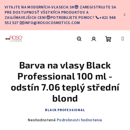
Prejsť
VITAJTE NA MODERNÍCH-VLASECH.SK😎 ZAREGISTRUJTE SA
na
PRE DOSTUPNOSŤ VŠETKÝCH PRODUKTOV A
obsah
ZAUJÍMAVEJŠICH CEN!😍POTREBUJETE POMOC? 📞+421 948
552 527 ✉️INFO@ROSOCOSMETICS.COM
Nákupn
Hľadať
Prihlásenie
Barva na vlasy Black
košík
Professional 100 ml -
odstín 7.06 teplý střední
blond
BLACK PROFESSIONAL
Priemerné
Neohodnotené
Podrobnosti hodnotenia
hodnotenie