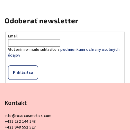
Odoberať newsletter
Email
Vložením e-mailu súhlasíte s
podmienkami ochrany osobných
údajov
Prihlásiť sa
Z
á
p
Kontakt
ä
info
@
rosocosmetics.com
t
+421 232 144 143
i
+421 948 552 527