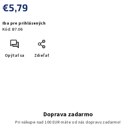
€5,79
Jednotková
Iba pre prihlásených
cena:
Kód:
B7.06
Opýtať sa
Zdieľať
Doprava zadarmo
Pri nákupe nad 100 EUR máte od nás dopravu zadarmo!