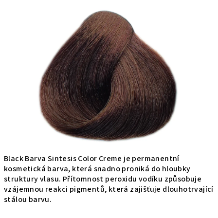
produktu
je
0,0
z
5
hviezdičiek.
Black Barva Sintesis Color Creme je permanentní
kosmetická barva, která snadno proniká do hloubky
struktury vlasu. Přítomnost peroxidu vodíku způsobuje
vzájemnou reakci pigmentů, která zajišťuje dlouhotrvající
stálou barvu.