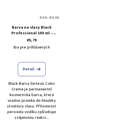
KÓD:
B9.06
Barva na vlasy Black
Professional 100 ml -
odstín 9.06 teplý ultra
€5,79
světlý blond
Iba pre prihlásených
Detail
Black Barva Sintesis Color
Creme je permanentní
kosmetická barva, která
snadno proniká do hloubky
struktury vlasu. Přítomnost
peroxidu vodíku způsobuje
vzájemnou reakci...