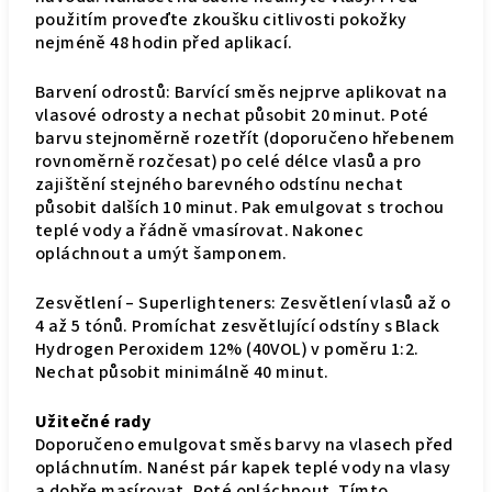
použitím proveďte zkoušku citlivosti pokožky
nejméně 48 hodin před aplikací.
Barvení odrostů: Barvící směs nejprve aplikovat na
vlasové odrosty a nechat působit 20 minut. Poté
barvu stejnoměrně rozetřít (doporučeno hřebenem
rovnoměrně rozčesat) po celé délce vlasů a pro
zajištění stejného barevného odstínu nechat
působit dalších 10 minut. Pak emulgovat s trochou
teplé vody a řádně vmasírovat. Nakonec
opláchnout a umýt šamponem.
Zesvětlení – Superlighteners: Zesvětlení vlasů až o
4 až 5 tónů. Promíchat zesvětlující odstíny s Black
Hydrogen Peroxidem 12% (40VOL) v poměru 1:2.
Nechat působit minimálně 40 minut.
Užitečné rady
Doporučeno emulgovat směs barvy na vlasech před
opláchnutím. Nanést pár kapek teplé vody na vlasy
a dobře masírovat. Poté opláchnout. Tímto