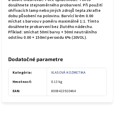
dosáhnete stejnoměrného probarvení. Při použití
ohřívacích lamp nebo jiných zdrojů tepla zkraťte
dobu působení na polovinu. Barvící krém 0.00
míchat s barvou v poměru maximálně 1:1. Tímto
dosáhnete probarvení bez žlutého nádechu.
Příklad: smíchat 50ml barvy + 50ml neutrálního
odstínu 0.00 + 150ml peroxidu 6% (20VOL).
Dodatočné parametre
Kategória
:
VLASOVÁ KOZMETIKA
Hmotnosť
:
0.13 kg
EAN
:
8008423920464