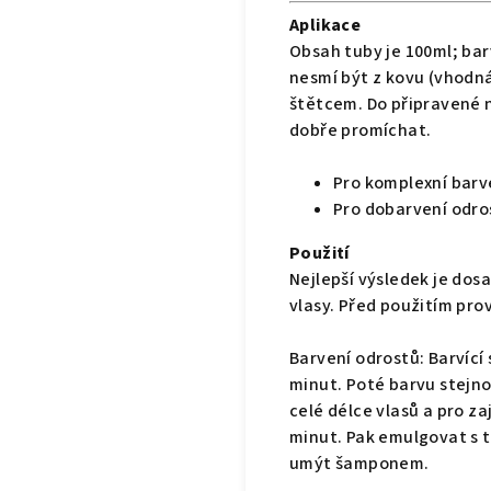
Aplikace
Obsah tuby je 100ml; ba
nesmí být z kovu (vhodná
štětcem. Do připravené n
dobře promíchat.
Pro komplexní barve
Pro dobarvení odros
Použití
Nejlepší výsledek je d
vlasy. Před použitím pro
Barvení odrostů: Barvící
minut. Poté barvu stej
celé délce vlasů a pro z
minut. Pak emulgovat s 
umýt šamponem.