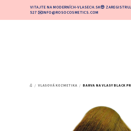
Prejsť
VITAJTE NA MODERNÍCH-VLASECH.SK😎 ZAREGISTRU
na
527 ✉️INFO@ROSOCOSMETICS.COM
obsah
/
VLASOVÁ KOZMETIKA
/
BARVA NA VLASY BLACK PR
DOMOV