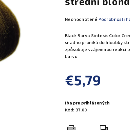
střední blond
Priemerné
Neohodnotené
Podrobnosti h
hodnotenie
produktu
Black Barva Sintesis Color Cr
je
snadno proniká do hloubky str
0,0
způsobuje vzájemnou reakci pi
z
barvu.
5
hviezdičiek.
€5,79
Jednotková
cena:
Iba pre prihlásených
Kód:
B7.00