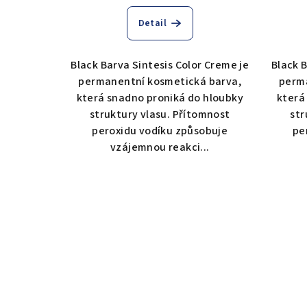
Detail
Black Barva Sintesis Color Creme je
Black B
permanentní kosmetická barva,
perma
která snadno proniká do hloubky
která
struktury vlasu. Přítomnost
str
peroxidu vodíku způsobuje
pe
vzájemnou reakci...