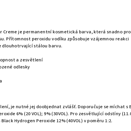
lor Creme je permanentní kosmetická barva, která snadno pr
asu. Přítomnost peroxidu vodíku způsobuje vzájemnou reakci
e dlouhotrvající stálou barvu.
hopnost a zesvětlení
irozené odlesky
a
ení, je nutné jej doobjednat zvlášť. Doporučuje se míchat s 
oxide 6% (20 VOL); 9% (30VOL). Pro zesvětlující odstíny (11.
t s Black Hydrogen Peroxide 12% (40VOL) v poměru 1:2.