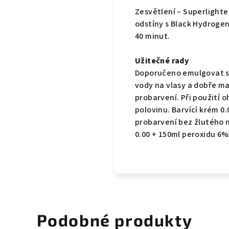
Zesvětlení – Superlighten
odstíny s Black Hydroge
40 minut.
Užitečné rady
Doporučeno emulgovat sm
vody na vlasy a dobře m
probarvení. Při použití 
polovinu. Barvící krém 
probarvení bez žlutého n
0.00 + 150ml peroxidu 6%
Podobné produkty