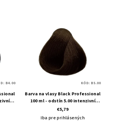
ÓD:
B4.00
KÓD:
B5.00
ssional
Barva na vlasy Black Professional
zivní
100 ml - odstín 5.00 intenzivní
světle hnědá
€5,79
Iba pre prihlásených