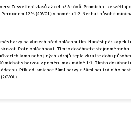
ers: Zesvětlení vlasů až o 4 až 5 tónů. Promíchat zesvětlujíc
n Peroxidem 12% (40VOL) v poměru 1:2. Nechat působit minim
ěs barvy na vlasech před opláchnutím. Nanést pár kapek t
asírovat. Poté opláchnout. Tímto dosáhnete stejnoměrného
ohřívacích lamp nebo jiných zdrojů tepla zkraťte dobu působe
0.00 míchat s barvou v poměru maximálně 1:1. Tímto dosáhnet
ádechu. Příklad: smíchat 50ml barvy + 50ml neutrálního ods
 (20VOL).