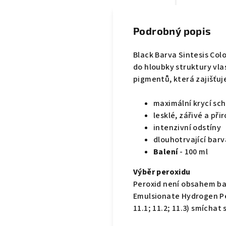
Podrobný popis
Black Barva Sintesis Co
do hloubky struktury vl
pigmentů, která zajišťuj
maximální krycí sc
lesklé, zářivé a př
intenzivní odstíny
dlouhotrvající barv
Balení
- 100 ml
Výběr peroxidu
Peroxid není obsahem bal
Emulsionate Hydrogen Per
11.1; 11.2; 11.3) smícha