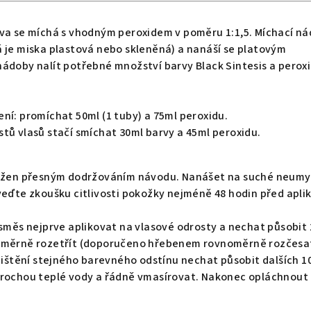
rva se míchá s vhodným peroxidem v poměru 1:1,5. Míchací n
 je miska plastová nebo skleněná) a nanáší se platovým
ádoby nalít potřebné množství barvy Black Sintesis a peroxi
ní: promíchat 50ml (1 tuby) a 75ml peroxidu.
tů vlasů stačí smíchat 30ml barvy a 45ml peroxidu.
osažen přesným dodržováním návodu. Nanášet na suché neum
veďte zkoušku citlivosti pokožky nejméně 48 hodin před aplik
 směs nejprve aplikovat na vlasové odrosty a nechat působit 
noměrně rozetřít (doporučeno hřebenem rovnoměrně rozčesa
ajištění stejného barevného odstínu nechat působit dalších 1
trochou teplé vody a řádně vmasírovat. Nakonec opláchnout