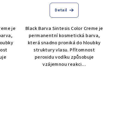
Detail
Creme je
Black Barva Sintesis Color Creme je
barva,
permanentní kosmetická barva,
loubky
která snadno proniká do hloubky
nost
struktury vlasu. Přítomnost
uje
peroxidu vodíku způsobuje
vzájemnou reakci...