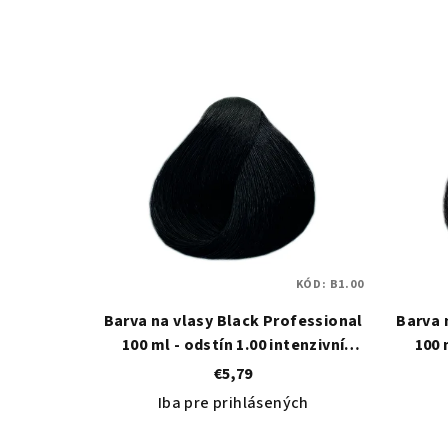
KÓD:
B1.00
Barva na vlasy Black Professional
Barva 
100 ml - odstín 1.00 intenzivní
100 
černá
€5,79
Iba pre prihlásených