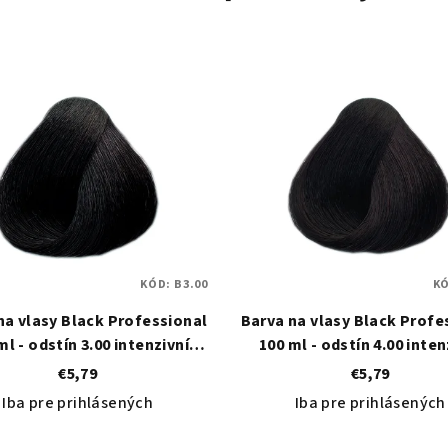
KÓD:
B3.00
K
na vlasy Black Professional
Barva na vlasy Black Profe
ml - odstín 3.00 intenzivní
100 ml - odstín 4.00 inten
tmavě hnědá
středně hnědá
€5,79
€5,79
Iba pre prihlásených
Iba pre prihlásených