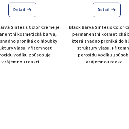
Detail
Detail
arva Sintesis Color Creme je
Black Barva Sintesis Color 
nentní kosmetická barva,
permanentní kosmetická 
 snadno proniká do hloubky
která snadno proniká do h
uktury vlasu. Přítomnost
struktury vlasu. Přítom
roxidu vodíku způsobuje
peroxidu vodíku způsob
vzájemnou reakci...
vzájemnou reakci...