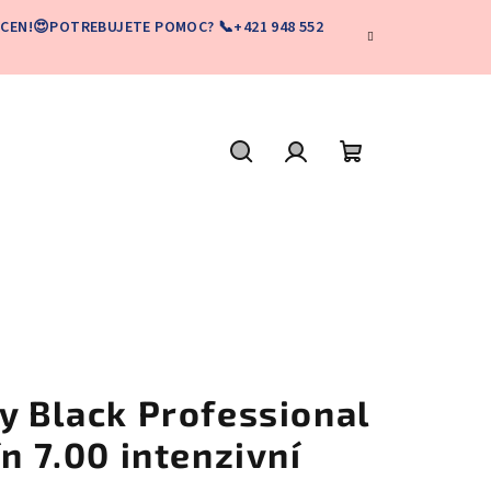
CEN!😍POTREBUJETE POMOC? 📞+421 948 552
Hľadať
Prihlásenie
Nákupný
košík
y Black Professional
ín 7.00 intenzivní