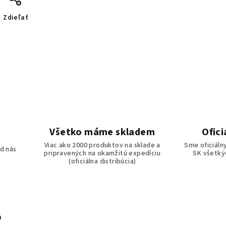
Zdieľať
Všetko máme skladem
Ofici
o
Viac ako 2000 produktov na sklade a
Sme oficiáln
d nás
pripravených na okamžitú expedíciu
SK všetkýc
(oficiálna distribúcia)
a