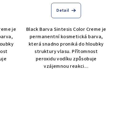
Detail
Creme je
Black Barva Sintesis Color Creme je
barva,
permanentní kosmetická barva,
loubky
která snadno proniká do hloubky
nost
struktury vlasu. Přítomnost
uje
peroxidu vodíku způsobuje
vzájemnou reakci...