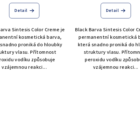
Detail
Detail
arva Sintesis Color Creme je
Black Barva Sintesis Color 
nentní kosmetická barva,
permanentní kosmetická 
 snadno proniká do hloubky
která snadno proniká do h
uktury vlasu. Přítomnost
struktury vlasu. Přítom
roxidu vodíku způsobuje
peroxidu vodíku způsob
vzájemnou reakci...
vzájemnou reakci...