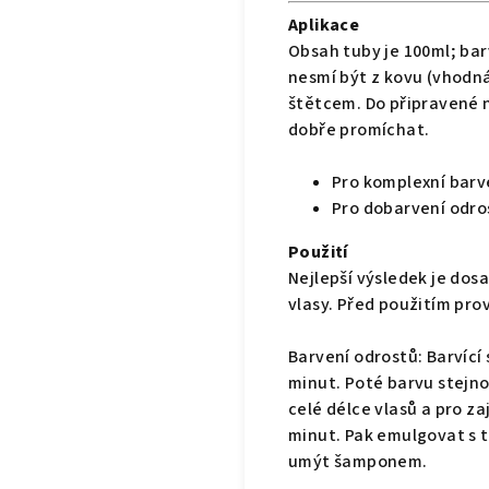
Aplikace
Obsah tuby je 100ml; ba
nesmí být z kovu (vhodná
štětcem. Do připravené n
dobře promíchat.
Pro komplexní barve
Pro dobarvení odros
Použití
Nejlepší výsledek je d
vlasy. Před použitím pro
Barvení odrostů: Barvící
minut. Poté barvu stej
celé délce vlasů a pro z
minut. Pak emulgovat s 
umýt šamponem.