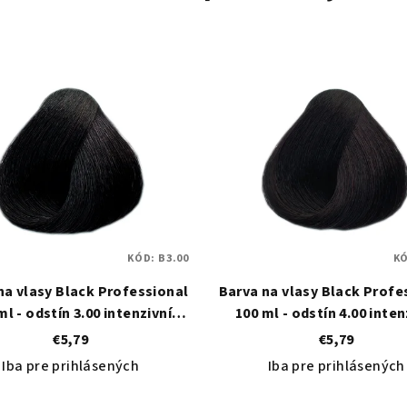
KÓD:
B3.00
K
na vlasy Black Professional
Barva na vlasy Black Profe
ml - odstín 3.00 intenzivní
100 ml - odstín 4.00 inten
tmavě hnědá
středně hnědá
€5,79
€5,79
Iba pre prihlásených
Iba pre prihlásených