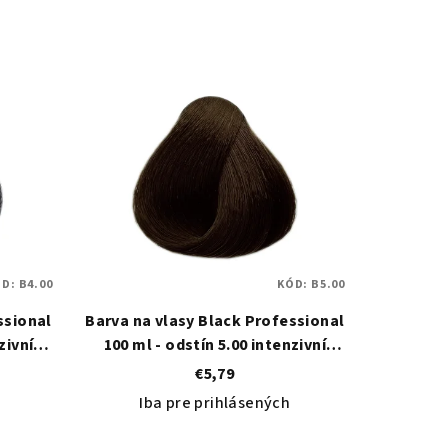
ÓD:
B4.00
KÓD:
B5.00
ssional
Barva na vlasy Black Professional
zivní
100 ml - odstín 5.00 intenzivní
světle hnědá
€5,79
Iba pre prihlásených