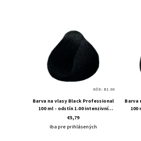
KÓD:
B1.00
Barva na vlasy Black Professional
Barva 
100 ml - odstín 1.00 intenzivní
100 
černá
€5,79
Iba pre prihlásených