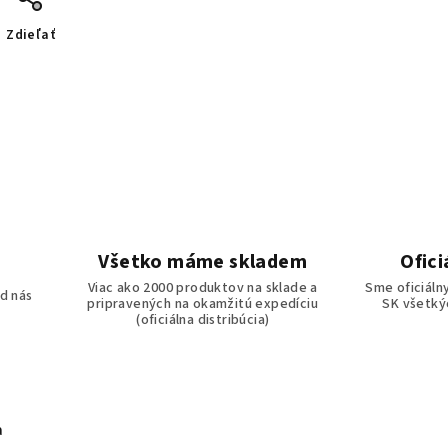
Zdieľať
Všetko máme skladem
Ofici
o
Viac ako 2000 produktov na sklade a
Sme oficiáln
d nás
pripravených na okamžitú expedíciu
SK všetkýc
(oficiálna distribúcia)
a