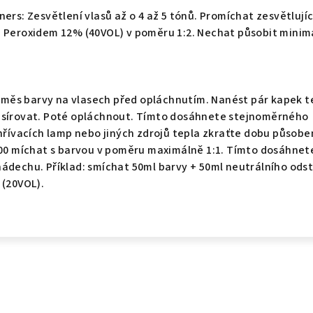
ers: Zesvětlení vlasů až o 4 až 5 tónů. Promíchat zesvětlujíc
n Peroxidem 12% (40VOL) v poměru 1:2. Nechat působit minim
ěs barvy na vlasech před opláchnutím. Nanést pár kapek t
asírovat. Poté opláchnout. Tímto dosáhnete stejnoměrného
ohřívacích lamp nebo jiných zdrojů tepla zkraťte dobu působe
0.00 míchat s barvou v poměru maximálně 1:1. Tímto dosáhnet
ádechu. Příklad: smíchat 50ml barvy + 50ml neutrálního ods
 (20VOL).