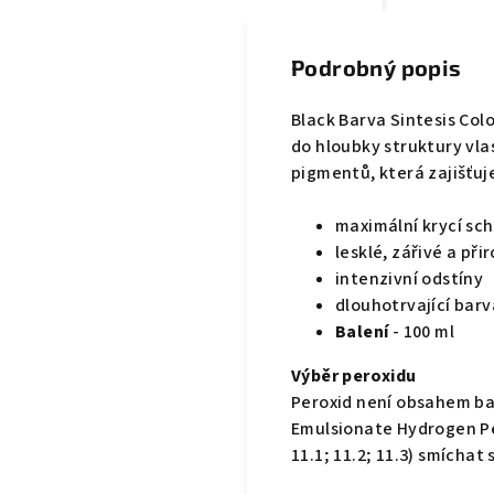
Podrobný popis
Black Barva Sintesis Co
do hloubky struktury vl
pigmentů, která zajišťuj
maximální krycí sc
lesklé, zářivé a př
intenzivní odstíny
dlouhotrvající barv
Balení
- 100 ml
Výběr peroxidu
Peroxid není obsahem bal
Emulsionate Hydrogen Per
11.1; 11.2; 11.3) smícha