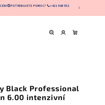
CEN!😍POTREBUJETE POMOC? 📞+421 948 552
Hľadať
Prihlásenie
Nákupný
košík
y Black Professional
ín 6.00 intenzivní