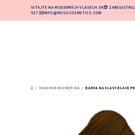
Prejsť
VITAJTE NA MODERNÍCH-VLASECH.SK😎 ZAREGISTRU
na
527 ✉️INFO@ROSOCOSMETICS.COM
obsah
/
VLASOVÁ KOZMETIKA
/
BARVA NA VLASY BLACK PR
DOMOV