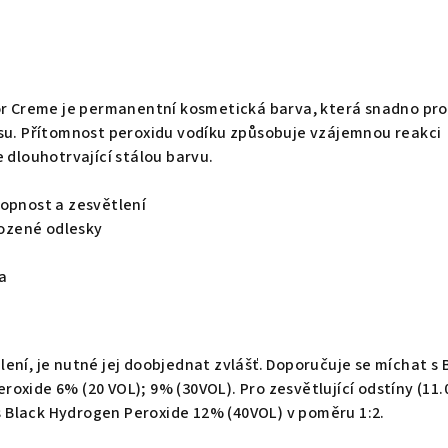
lor Creme je permanentní kosmetická barva, která snadno pr
asu. Přítomnost peroxidu vodíku způsobuje vzájemnou reakci
e dlouhotrvající stálou barvu.
hopnost a zesvětlení
irozené odlesky
a
ení, je nutné jej doobjednat zvlášť. Doporučuje se míchat s 
oxide 6% (20 VOL); 9% (30VOL). Pro zesvětlující odstíny (11.
t s Black Hydrogen Peroxide 12% (40VOL) v poměru 1:2.