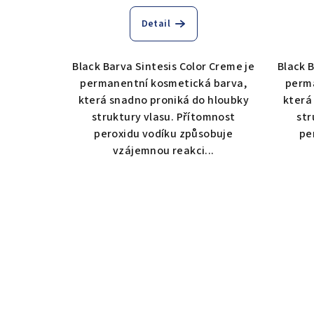
Detail
Black Barva Sintesis Color Creme je
Black B
permanentní kosmetická barva,
perma
která snadno proniká do hloubky
která
struktury vlasu. Přítomnost
str
peroxidu vodíku způsobuje
pe
vzájemnou reakci...