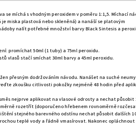
rva se míchá s vhodným peroxidem v poměru 1:1,5. Míchací n
 je miska plastová nebo skleněná) a nanáší se platovým
ádoby nalít potřebné množství barvy Black Sintesis a peroxi
ní: promíchat 50ml (1 tuby) a 75ml peroxidu.
tů vlasů stačí smíchat 30ml barvy a 45ml peroxidu.
osažen přesným dodržováním návodu. Nanášet na suché neum
veďte zkoušku citlivosti pokožky nejméně 48 hodin před aplik
 směs nejprve aplikovat na vlasové odrosty a nechat působit 
noměrně rozetřít (doporučeno hřebenem rovnoměrně rozčesa
ajištění stejného barevného odstínu nechat působit dalších 1
trochou teplé vody a řádně vmasírovat. Nakonec opláchnout