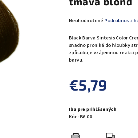
tmavá blond
Priemerné
Neohodnotené
Podrobnosti h
hodnotenie
produktu
Black Barva Sintesis Color Cr
je
snadno proniká do hloubky str
0,0
způsobuje vzájemnou reakci pi
z
barvu.
5
hviezdičiek.
€5,79
Jednotková
cena:
Iba pre prihlásených
Kód:
B6.00