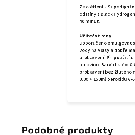
Zesvětlení – Superlighten
odstíny s Black Hydroge
40 minut.
Užitečné rady
Doporučeno emulgovat sm
vody na vlasy a dobře m
probarvení. Při použití 
polovinu. Barvící krém 
probarvení bez žlutého n
0.00 + 150ml peroxidu 6%
Podobné produkty