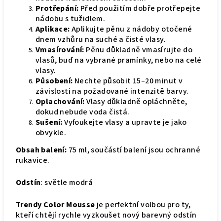
Protřepání:
Před použitím dobře protřepejte
nádobu s tužidlem.
Aplikace:
Aplikujte pěnu z nádoby otočené
dnem vzhůru na suché a čisté vlasy.
Vmasírování:
Pěnu důkladně vmasírujte do
vlasů, buď na vybrané pramínky, nebo na celé
vlasy.
Působení:
Nechte působit 15–20 minut v
závislosti na požadované intenzitě barvy.
Oplachování:
Vlasy důkladně opláchněte,
dokud nebude voda čistá.
Sušení:
Vyfoukejte vlasy a upravte je jako
obvykle.
Obsah balení:
75 ml, součástí balení jsou ochranné
rukavice.
Odstín
: světle modrá
Trendy Color Mousse
je perfektní volbou pro ty,
kteří chtějí rychle vyzkoušet nový barevný odstín