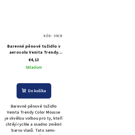
KÓD:
39CB
Barevné pěnové tužidlo v
aerosolu Venita Trendy
Color Mousse tmavě modrá
€4,13
- 75 ml
Skladom
Do košíka
Barevné pěnové tužidlo
Venita Trendy Color Mousse
je skvělou volbou pro ty, kteří
chtějí rychle a snadno změnit
barvu vlasů. Tato semi-