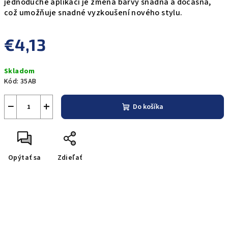
jednoduché aplikaci je změna barvy snadná a dočasná,
což umožňuje snadné vyzkoušení nového stylu.
€4,13
Jednotková
Skladom
cena:
Kód:
35AB
−
+
Do košíka
Opýtať sa
Zdieľať