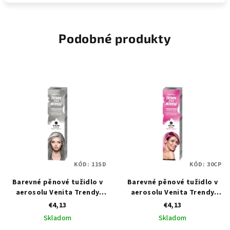
Podobné produkty
KÓD:
11SD
KÓD:
30CP
Barevné pěnové tužidlo v
Barevné pěnové tužidlo v
aerosolu Venita Trendy
aerosolu Venita Trendy
Color Mousse stříbrná - 75
Color Mousse růžová - 75 ml
€4,13
€4,13
ml
Skladom
Skladom