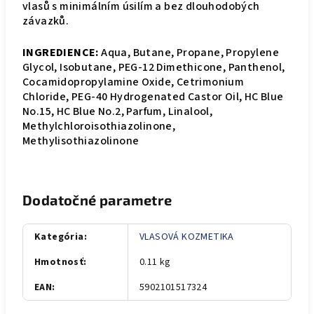
vlasů s minimálním úsilím a bez dlouhodobých
závazků.
INGREDIENCE:
Aqua, Butane, Propane, Propylene
Glycol, Isobutane, PEG-12 Dimethicone, Panthenol,
Cocamidopropylamine Oxide, Cetrimonium
Chloride, PEG-40 Hydrogenated Castor Oil, HC Blue
No.15, HC Blue No.2, Parfum, Linalool,
Methylchloroisothiazolinone,
Methylisothiazolinone
Dodatočné parametre
Kategória
:
VLASOVÁ KOZMETIKA
Hmotnosť
:
0.11 kg
EAN
:
5902101517324