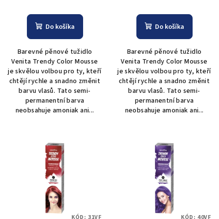
Do košíka
Do košíka
Barevné pěnové tužidlo
Barevné pěnové tužidlo
Venita Trendy Color Mousse
Venita Trendy Color Mousse
je skvělou volbou pro ty, kteří
je skvělou volbou pro ty, kteří
chtějí rychle a snadno změnit
chtějí rychle a snadno změnit
barvu vlasů. Tato semi-
barvu vlasů. Tato semi-
permanentní barva
permanentní barva
neobsahuje amoniak ani...
neobsahuje amoniak ani...
KÓD:
31VF
KÓD:
40VF