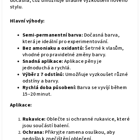
dočasná, což umožňuje snadné vyzkoušení nového
stylu.
Hlavní výhody:
Semi-permanentní barva:
Dočasná barva,
která je ideální pro experimentování.
Bez amoniaku a oxidantů:
Šetrné k vlasům,
vhodné pro pravidelné změny barvy.
Snadná aplikace:
Aplikace pěny je
jednoduchá a rychlá.
Výběr z 7 odstínů:
Umožňuje vyzkoušet různé
odstíny a barvy.
Rychlá doba působení:
Barva se vyvíjí během
15–20 minut.
Aplikace:
Rukavice:
Oblečte si ochranné rukavice, které
jsou součástí balení.
Ochrana:
Přikryjte ramena osuškou, aby
nedošlo k znečištění oblečení.