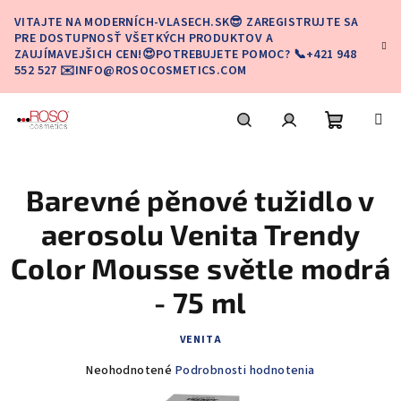
Prejsť
VITAJTE NA MODERNÍCH-VLASECH.SK😎 ZAREGISTRUJTE SA
na
PRE DOSTUPNOSŤ VŠETKÝCH PRODUKTOV A
obsah
ZAUJÍMAVEJŠICH CEN!😍POTREBUJETE POMOC? 📞+421 948
552 527 ✉️INFO@ROSOCOSMETICS.COM
Nákupn
Hľadať
Prihlásenie
Barevné pěnové tužidlo v
košík
aerosolu Venita Trendy
Color Mousse světle modrá
- 75 ml
VENITA
Priemerné
Neohodnotené
Podrobnosti hodnotenia
hodnotenie