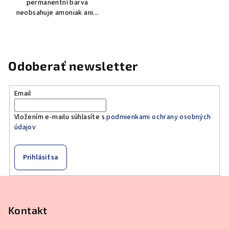
permanentní barva
neobsahuje amoniak ani...
Odoberať newsletter
Email
Vložením e-mailu súhlasíte s
podmienkami ochrany osobných
údajov
Prihlásiť sa
Z
á
p
Kontakt
ä