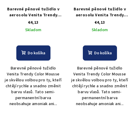
Barevné pěnové tužidlo v
Barevné pěnové tužidlo v
aerosolu Venita Trendy
aerosolu Venita Trendy
Color Mousse červená - 75
Color Mousse fialová - 75
€4,13
€4,13
ml
ml
Skladom
Skladom
Do košíka
Do košíka
Barevné pěnové tužidlo
Barevné pěnové tužidlo
Venita Trendy Color Mousse
Venita Trendy Color Mousse
je skvělou volbou pro ty, kteří
je skvělou volbou pro ty, kteří
chtějí rychle a snadno změnit
chtějí rychle a snadno změnit
barvu vlasů. Tato semi-
barvu vlasů. Tato semi-
permanentní barva
permanentní barva
neobsahuje amoniak ani...
neobsahuje amoniak ani...