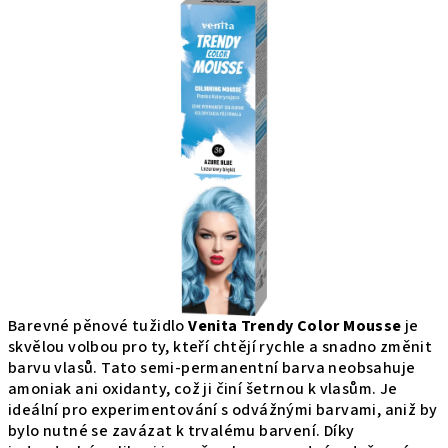
produktu
je
0,0
z
5
hviezdičiek.
Barevné pěnové tužidlo
Venita Trendy Color Mousse
je
skvělou volbou pro ty, kteří chtějí rychle a snadno změnit
barvu vlasů. Tato semi-permanentní barva neobsahuje
amoniak ani oxidanty, což ji činí šetrnou k vlasům. Je
ideální pro experimentování s odvážnými barvami, aniž by
bylo nutné se zavázat k trvalému barvení. Díky