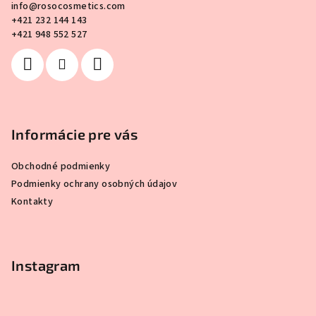
info
@
rosocosmetics.com
t
+421 232 144 143
i
+421 948 552 527
e
Informácie pre vás
Obchodné podmienky
Podmienky ochrany osobných údajov
Kontakty
Instagram